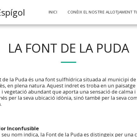
Espígol
INICI
CONÈIX EL NOSTRE ALLOTJAMENT T
LA FONT DE LA PUDA
t de la Puda és una font sulfhídrica situada al municipi de
ès, en plena natura. Aquest indret es troba en un paisatge
 i vegetació abundant que aporta una sensació de calma i s
és per la seva ubicació idònia, sinó també per la seva com
.
or Inconfusible
seu nom indica, la Font de la Puda es distingeix per una ca