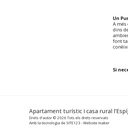
Un Pun
A més d
dins de
ambien
font ta
conèix
Si nec
Apartament turístic i casa rural l'Espí
Drets d'autor © 2026 Tots els drets reservats
Amb la tecnologia de
SITE123
-
Website maker