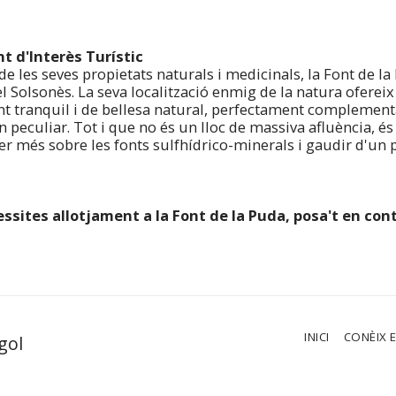
t d'Interès Turístic
e les seves propietats naturals i medicinals, la Font de la
l Solsonès. La seva localització enmig de la natura ofereix 
t tranquil i de bellesa natural, perfectament complementa
n peculiar. Tot i que no és un lloc de massiva afluència, é
er més sobre les fonts sulfhídrico-minerals i gaudir d'un 
essites allotjament a la Font de la Puda, posa't en co
INICI
CONÈIX 
gol