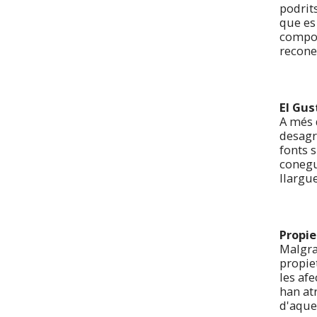
podrits
que es
compost
reconei
El Gus
A més 
desagra
fonts s
conegu
llargu
Propie
Malgra
propiet
les afe
han at
d'aque