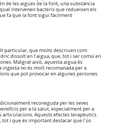
èn de les aigües de la font, una substància
qual intervenen bacteris que redueixen els
ue fa que la font sigui fàcilment
olt particular, que molts descriuen com
ric dissolt en l'aigua, que, tot i ser comú en
rsones. Malgrat això, aquesta aigua és
va ingesta no és molt recomanada per a
cions que pot provocar en algunes persones.
radicionalment reconeguda per les seves
eneficis per a la salut, especialment per a
les articulacions. Aquests efectes terapèutics
tot i que és important destacar que l'ús