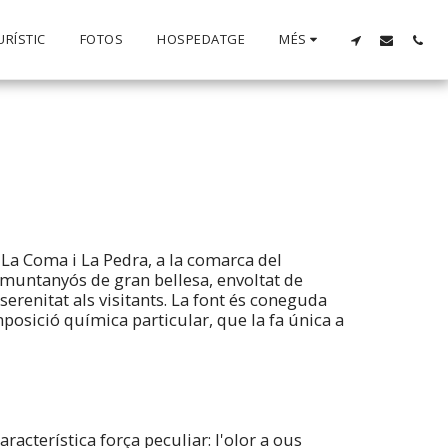
URÍSTIC
FOTOS
HOSPEDATGE
MÉS
 La Coma i La Pedra, a la comarca del
 muntanyós de gran bellesa, envoltat de
erenitat als visitants. La font és coneguda
posició química particular, que la fa única a
racterística força peculiar: l'olor a ous