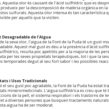
. Aquesta olor és causant de l'àcid sulfhídric que es despr
 produeix per la descomposició de matèria orgànica en la 
os sulfurats. Aquesta olor intensa és tan característica q
xible per aquells que la visiten.
t Desagradable de l'Aigua
de la seva olor, l'aigua de la Font de la Puda té un gust m
dable. Aquest mal gust es deu a la presència d'àcid sulfhíd
ulfhídrics, resulta poc apetitós per a la majoria de les pe
da per les seves propietats terapèutiques, tot i que la se
es temporades degut al seu fort sabor i les possibles reac
tats i Usos Tradicionals
t el seu gust poc agradable, la Font de la Puda ha estat t
ats mineromedicinals. L'aigua sulfhídrica es creu que té b
ccions de la pell, el sistema respiratori i els trastorns de 
ret a diverses persones que busquen tractaments naturals, 
sta aigua ha de ser moderat.