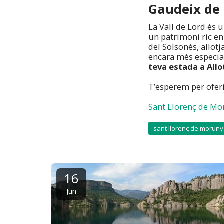
Gaudeix de 
La Vall de Lord és u
un patrimoni ric en 
del Solsonès, allotj
encara més especial
teva estada a Allo
T’esperem per oferi
Sant Llorenç de Mo
sant llorenç de moruny
16
Jun