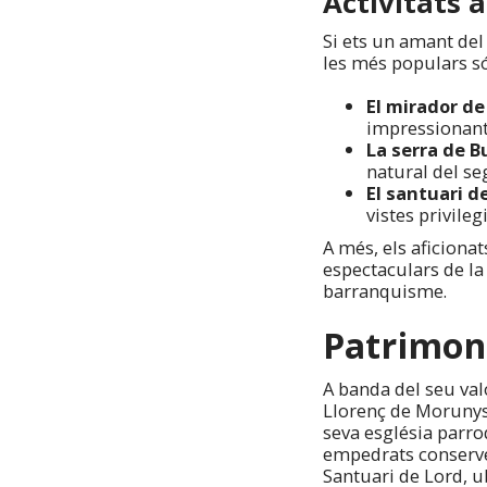
Activitats a
Si ets un amant del
les més populars s
El mirador de
impressionants
La serra de Bu
natural del seg
El santuari d
vistes privileg
A més, els aficiona
espectaculars de la 
barranquisme.
Patrimoni
A banda del seu valo
Llorenç de Morunys, 
seva església parro
empedrats conserven
Santuari de Lord, ub