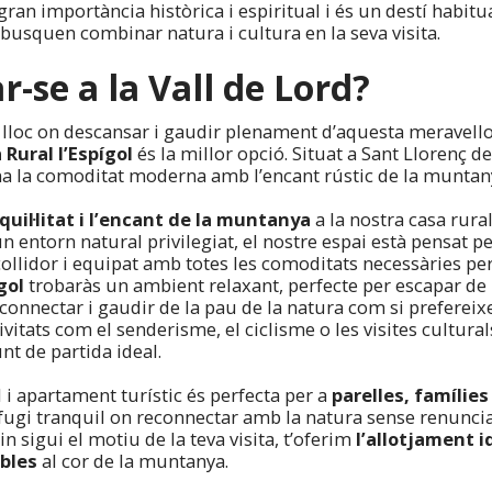
ran importància històrica i espiritual i és un destí habitua
busquen combinar natura i cultura en la seva visita.
r-se a la Vall de Lord?
 lloc on descansar i gaudir plenament d’aquesta meravellos
 Rural l’Espígol
és la millor opció. Situat a Sant Llorenç d
a la comoditat moderna amb l’encant rústic de la muntan
quil·litat i l’encant de la muntanya
a la nostra casa rura
’un entorn natural privilegiat, el nostre espai està pensat p
acollidor i equipat amb totes les comoditats necessàries pe
gol
trobaràs un ambient relaxant, perfecte per escapar de l
esconnectar i gaudir de la pau de la natura com si prefereix
tivitats com el senderisme, el ciclisme o les visites cultural
nt de partida ideal.
 i apartament turístic és perfecta per a
parelles, famílies
ugi tranquil on reconnectar amb la natura sense renuncia
 sigui el motiu de la teva visita, t’oferim
l’allotjament i
bles
al cor de la muntanya.