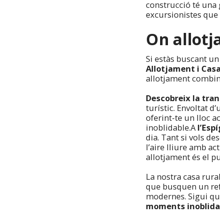
construcció té una g
excursionistes que 
On allotja
Si estàs buscant un
Allotjament i Casa
allotjament combin
Descobreix la tran
turístic. Envoltat d
oferint-te un lloc 
inoblidable.A
l’Espí
dia. Tant si vols d
l’aire lliure amb ac
allotjament és el pu
La nostra casa rural
que busquen un ref
modernes. Sigui quin
moments inoblida