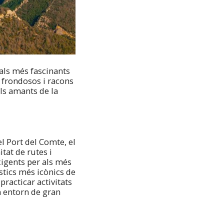
rals més fascinants
frondosos i racons
als amants de la
l Port del Comte, el
tat de rutes i
exigents per als més
stics més icònics de
racticar activitats
n entorn de gran