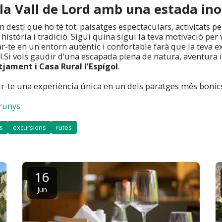
la Vall de Lord amb una estada ino
n destí que ho té tot: paisatges espectaculars, activitats per
història i tradició. Sigui quina sigui la teva motivació per 
ar-te en un entorn autèntic i confortable farà que la teva e
.Si vols gaudir d’una escapada plena de natura, aventura i
tjament i Casa Rural l’Espígol
.
r-te una experiència única en un dels paratges més bonic
runys
s
excursions
rutes
16
Jun