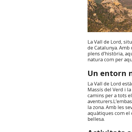
La Vall de Lord, sit
de Catalunya. Amb 
plens d’història, aq
natura com per aque
Un entorn 
La Vall de Lord est
Massís del Verd i la
camins per a tots el
aventurers.L’embass
la zona. Amb les se
aquàtiques com el c
bellesa.