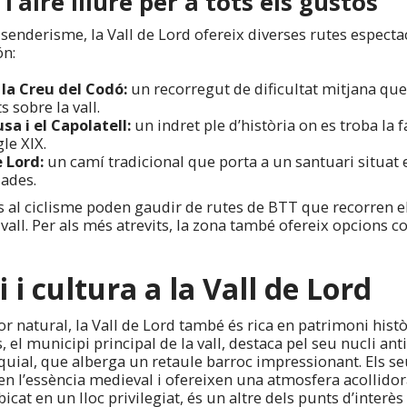
 l’aire lliure per a tots els gustos
 senderisme, la Vall de Lord ofereix diverses rutes especta
ón:
 la Creu del Codó:
un recorregut de dificultat mitjana que
 sobre la vall.
sa i el Capolatell:
un indret ple d’història on es troba la
le XIX.
e Lord:
un camí tradicional que porta a un santuari situat
iades.
ts al ciclisme poden gaudir de rutes de BTT que recorren 
vall. Per als més atrevits, la zona també ofereix opcions co
 i cultura a la Vall de Lord
r natural, la Vall de Lord també és rica en patrimoni històr
el municipi principal de la vall, destaca pel seu nucli anti
quial, que alberga un retaule barroc impressionant. Els se
 l’essència medieval i ofereixen una atmosfera acollidora 
icat en un lloc privilegiat, és un altre dels punts d’interè