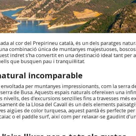
uada al cor del Prepirineu català, és un dels paratges natu
una combinació única de muntanyes majestuoses, boscos 
uest indret s’ha convertit en una destinació ideal tant per 
lls que busquen pau i tranquil·litat.
natural incomparable
à envoltada per muntanyes impressionants, com la serra de
 serra de Busa. Aquests espais naturals ofereixen una infini
s nivells, des d’excursions senzilles fins a travesses més 
ament de la Llosa del Cavall és un dels elements paisatgí
ves aigües de color turquesa, aquest pantà és perfecte per p
aiac o el paddle surf, així com per relaxar-se gaudint d’u