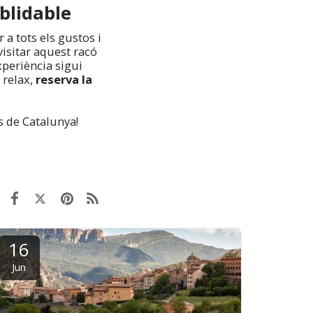
blidable
 a tots els gustos i
visitar aquest racó
xperiència sigui
 relax,
reserva la
s de Catalunya!
16
Jun