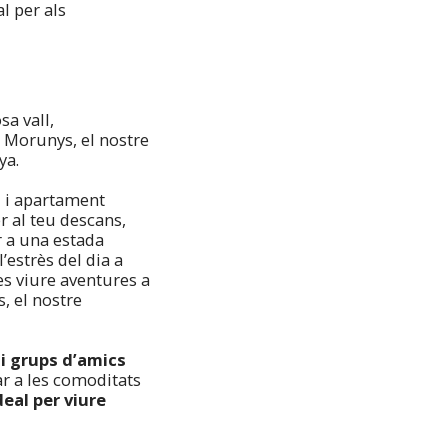
l per als
a vall,
e Morunys, el nostre
ya.
l i apartament
er al teu descans,
r a una estada
’estrès del dia a
es viure aventures a
s, el nostre
 i grups d’amics
r a les comoditats
deal per viure