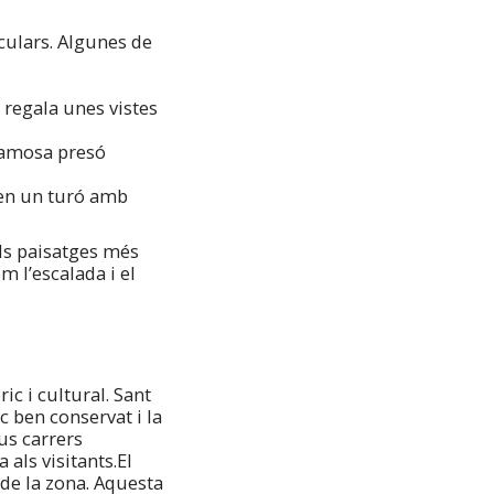
culars. Algunes de
 regala unes vistes
 famosa presó
 en un turó amb
els paisatges més
m l’escalada i el
ic i cultural. Sant
c ben conservat i la
us carrers
als visitants.El
s de la zona. Aquesta