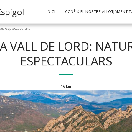
Espígol
INICI
CONÈIX EL NOSTRE ALLOTJAMENT T
tges espectaculars
A VALL DE LORD: NATUR
ESPECTACULARS
16
Jun